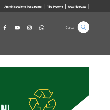
|
|
|
Amministrazione Trasparente
Albo Pretorio
Area Riservata
Cerca