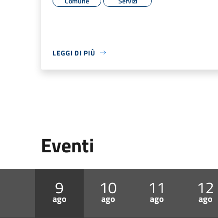
Comune
Servizi
LEGGI DI PIÙ
Eventi
9
10
11
12
ago
ago
ago
ago