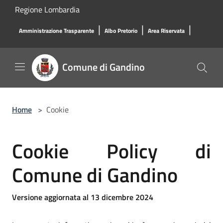
Salta al contenuto principale
Regione Lombardia
|
|
|
Amministrazione Trasparente
Albo Pretorio
Area Riservata
Comune di Gandino
Home
>
Cookie
Cookie Policy di
Comune di Gandino
Versione aggiornata al 13 dicembre 2024