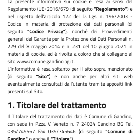
La presente informativa sui cookie è resa ai sensi del
Regolamento (UE) 2016/679 (di seguito
“Regolamento”
) e
nel rispetto dell’articolo 122 del D. Lgs. n. 196/2003 -
Codice in materia di protezione dei dati personali (di
seguito
“Codice Privacy”
), nonché dei Provvedimenti
generali del Garante per la Protezione dei Dati Personali n.
229 dell’8 maggio 2014 e n. 231 del 10 giugno 2021 in
materia di cookie, ed è rivolta a coloro che si collegano al
sito www.comune.gandino.bg.it.
L’informativa è resa soltanto per il sito sopra menzionato
(di seguito
“Sito”
) e non anche per altri siti web
eventualmente consultati dall’utente tramite appositi link
presenti sul Sito.
1. Titolare del trattamento
Il Titolare del trattamento dei dati è Comune di Gandino,
con sede in P.zza V. Veneto n. 7 24024 Gandino BG Tel.
035/745567 Fax 035/745646 (di seguito
"Comune di
Gandino"
o anche il
“Titolare”
).