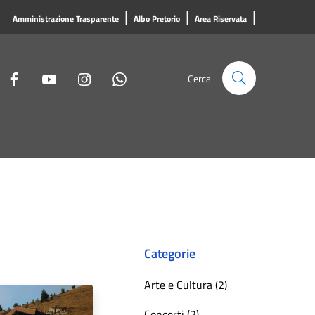
|
|
|
Amministrazione Trasparente
Albo Pretorio
Area Riservata
Cerca
Categorie
Arte e Cultura (2)
Concerti (2)