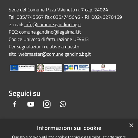
Sede del Comune P.zza V.Veneto n. 7 cap. 24024
Tel. 035/745567 Fax 035/745646 - P.I. 00246270169
e-mail:
info@comune.gandino.bg.it
PEC:
comune.gandino@legalmail.it
Codice Univoco di fatturazione UF98J3
Per segnalazioni relative a questo
sito:
webmaster@comune.gandino.bg.it
Seguici su
Facebook
Youtube
Instagram
Whatsapp
×
Informazioni sui cookie
RSS
Copyright © 2026 • Comune di
Questo sito web utilizza cookie tecnici e assimilati strettamente