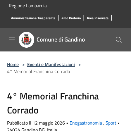
Salta al contenuto principale
Regione Lombardia
|
|
|
Amministrazione Trasparente
Albo Pretorio
Area Riservata
Comune di Gandino
Home
>
Eventi e Manifestazioni
>
4° Memorial Franchina Corrado
4° Memorial Franchina
Corrado
Pubblicato il 12 maggio 2026 •
Enogastronomia
,
Sport
•
24024 Gandino BG, Italia