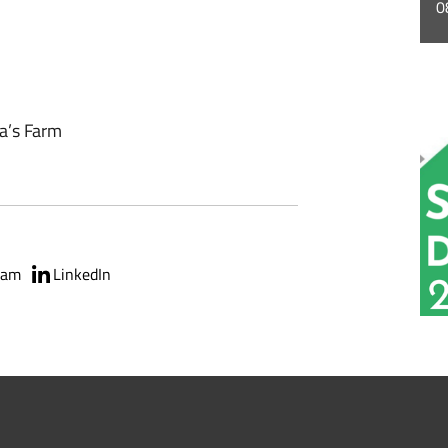
0
ia’s Farm
ram
LinkedIn