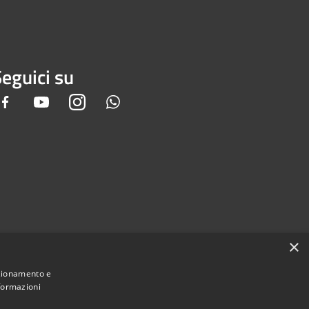
eguici su
Facebook
Youtube
Instagram
Whatsapp
×
nzionamento e
nformazioni