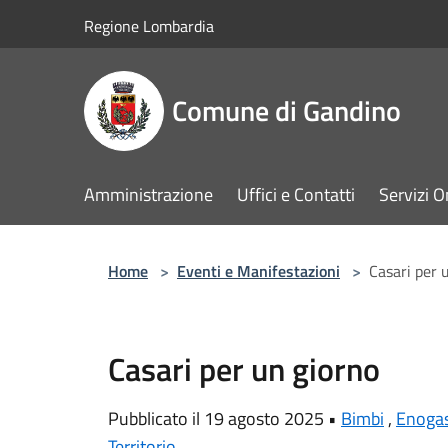
Salta al contenuto principale
Regione Lombardia
Comune di Gandino
Amministrazione
Uffici e Contatti
Servizi O
Home
>
Eventi e Manifestazioni
>
Casari per 
Casari per un giorno
Pubblicato il 19 agosto 2025 •
Bimbi
,
Enoga
Territorio