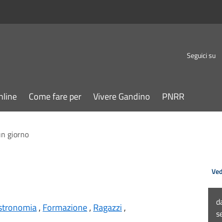
Seguici su
nline
Come fare per
Vivere Gandino
PNRR
un giorno
Ved
d
stronomia
,
Formazione
,
Ragazzi
,
s