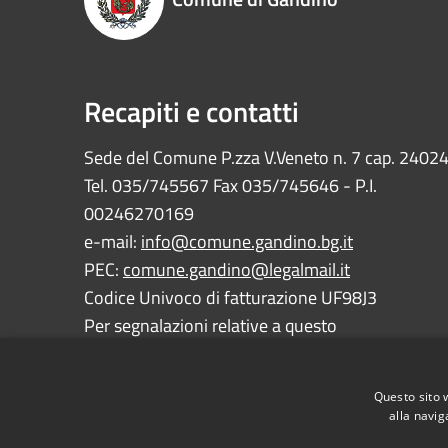
Recapiti e contatti
Sede del Comune P.zza V.Veneto n. 7 cap. 2402
Tel. 035/745567 Fax 035/745646 - P.I.
00246270169
e-mail:
info@comune.gandino.bg.it
PEC:
comune.gandino@legalmail.it
Codice Univoco di fatturazione UF98J3
Per segnalazioni relative a questo
sito:
webmaster@comune.gandino.bg.it
Questo sito 
alla navig