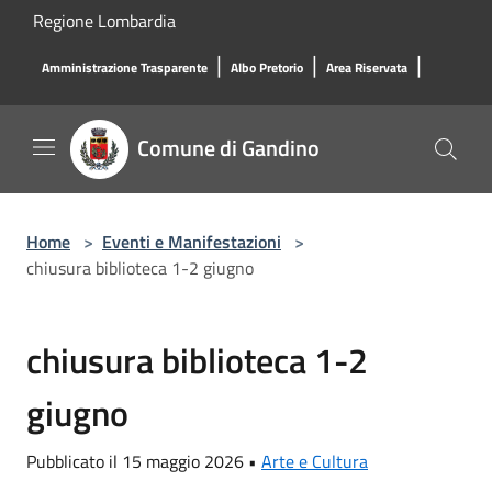
Salta al contenuto principale
Regione Lombardia
|
|
|
Amministrazione Trasparente
Albo Pretorio
Area Riservata
Comune di Gandino
Home
>
Eventi e Manifestazioni
>
chiusura biblioteca 1-2 giugno
chiusura biblioteca 1-2
giugno
Pubblicato il 15 maggio 2026 •
Arte e Cultura