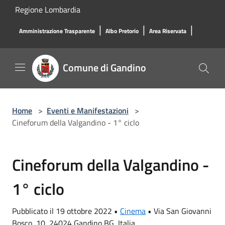
Salta al contenuto principale
Regione Lombardia
|
|
|
Amministrazione Trasparente
Albo Pretorio
Area Riservata
Comune di Gandino
Home
>
Eventi e Manifestazioni
>
Cineforum della Valgandino - 1° ciclo
Cineforum della Valgandino -
1° ciclo
Pubblicato il 19 ottobre 2022 •
Cinema
•
Via San Giovanni
Bosco, 10, 24024 Gandino BG, Italia