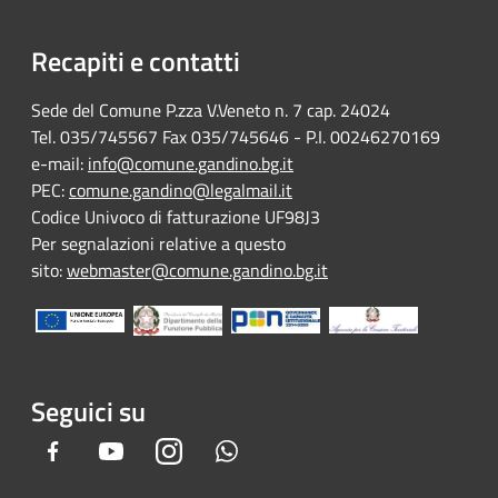
Recapiti e contatti
Sede del Comune P.zza V.Veneto n. 7 cap. 24024
Tel. 035/745567 Fax 035/745646 - P.I. 00246270169
e-mail:
info@comune.gandino.bg.it
PEC:
comune.gandino@legalmail.it
Codice Univoco di fatturazione UF98J3
Per segnalazioni relative a questo
sito:
webmaster@comune.gandino.bg.it
Seguici su
Facebook
Youtube
Instagram
Whatsapp