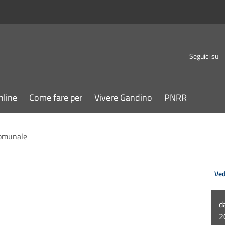
Seguici su
nline
Come fare per
Vivere Gandino
PNRR
Comunale
Ved
d
2