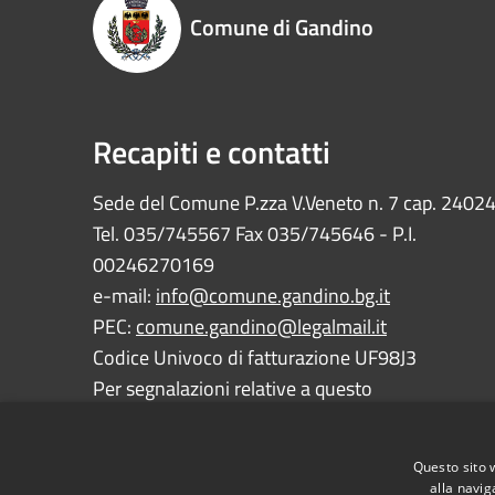
Comune di Gandino
Recapiti e contatti
Sede del Comune P.zza V.Veneto n. 7 cap. 2402
Tel. 035/745567 Fax 035/745646 - P.I.
00246270169
e-mail:
info@comune.gandino.bg.it
PEC:
comune.gandino@legalmail.it
Codice Univoco di fatturazione UF98J3
Per segnalazioni relative a questo
sito:
webmaster@comune.gandino.bg.it
Questo sito 
alla navig