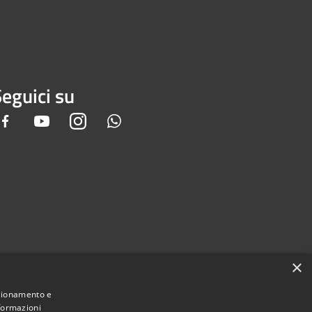
eguici su
Facebook
Youtube
Instagram
Whatsapp
×
nzionamento e
nformazioni