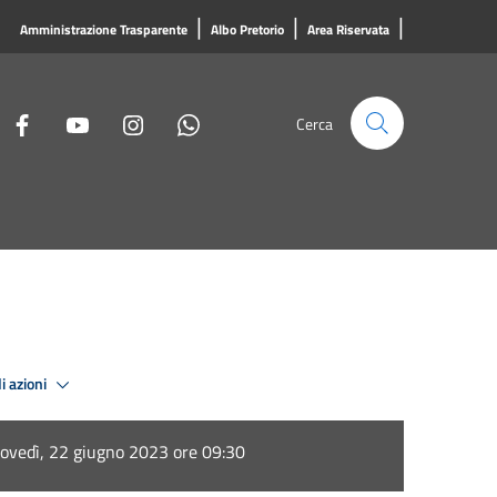
|
|
|
Amministrazione Trasparente
Albo Pretorio
Area Riservata
Cerca
i azioni
iovedì, 22 giugno 2023 ore 09:30