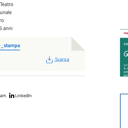
Teatro
munale
ro
6 anni
o_stampa
PDF
Scarica
ram
LinkedIn