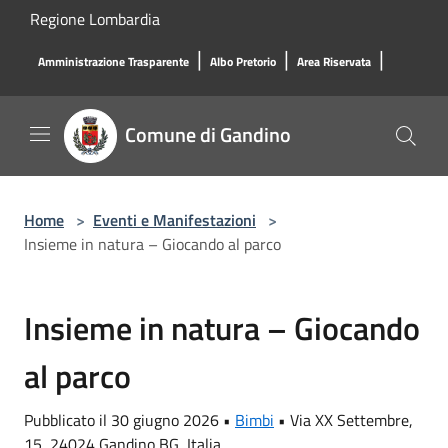
Salta al contenuto principale
Regione Lombardia
|
|
|
Amministrazione Trasparente
Albo Pretorio
Area Riservata
Comune di Gandino
Home
>
Eventi e Manifestazioni
>
Insieme in natura – Giocando al parco
Insieme in natura – Giocando
al parco
Pubblicato il 30 giugno 2026 •
Bimbi
•
Via XX Settembre,
15, 24024 Gandino BG, Italia