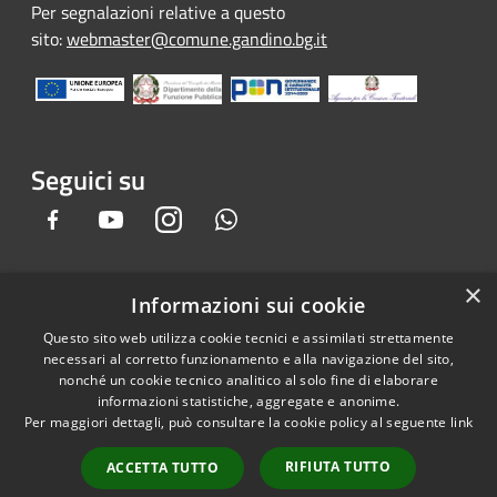
Per segnalazioni relative a questo
sito:
webmaster@comune.gandino.bg.it
Seguici su
Facebook
Youtube
Instagram
Whatsapp
×
Informazioni sui cookie
RSS
Copyright © 2026 • Comune di
Questo sito web utilizza cookie tecnici e assimilati strettamente
Accessibilità
Gandino • Powered by
necessari al corretto funzionamento e alla navigazione del sito,
Privacy
Municipium
Accesso
•
nonché un cookie tecnico analitico al solo fine di elaborare
informazioni statistiche, aggregate e anonime.
Cookie
redazione
Per maggiori dettagli, può consultare la cookie policy al seguente
link
Mappa del sito
Credits
RIFIUTA TUTTO
ACCETTA TUTTO
Dichiarazione e Feedback