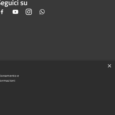
eguici su
Facebook
Youtube
Instagram
Whatsapp
×
nzionamento e
nformazioni
Municipium
Accesso redazione
i Gandino • Powered by
•