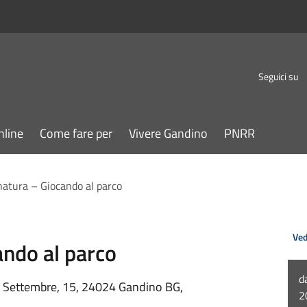
Seguici su
nline
Come fare per
Vivere Gandino
PNRR
natura – Giocando al parco
Ved
ando al parco
d
X Settembre, 15, 24024 Gandino BG,
2