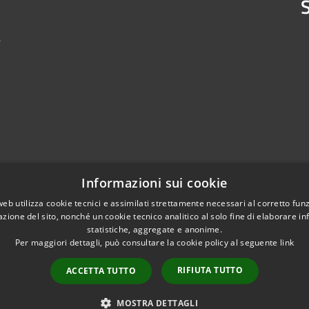
S
4
Informazioni sui cookie
web utilizza cookie tecnici e assimilati strettamente necessari al corretto fu
azione del sito, nonché un cookie tecnico analitico al solo fine di elaborare i
statistiche, aggregate e anonime.
Per maggiori dettagli, può consultare la cookie policy al seguente
link
RIFIUTA TUTTO
ACCETTA TUTTO
l sito
Copyright © 2026 • Comune d
Credits
MOSTRA DETTAGLI