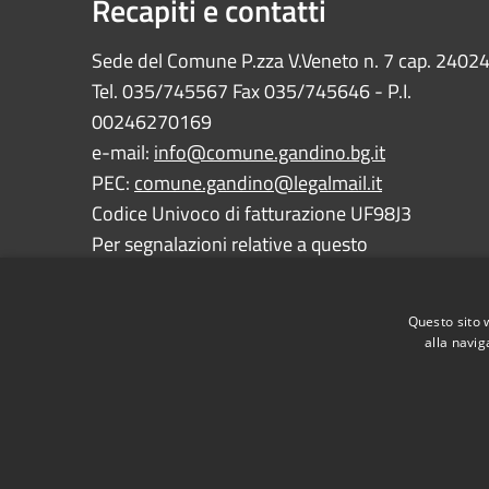
Recapiti e contatti
Sede del Comune P.zza V.Veneto n. 7 cap. 2402
Tel. 035/745567 Fax 035/745646 - P.I.
00246270169
e-mail:
info@comune.gandino.bg.it
PEC:
comune.gandino@legalmail.it
Codice Univoco di fatturazione UF98J3
Per segnalazioni relative a questo
sito:
webmaster@comune.gandino.bg.it
Questo sito 
alla navig
RSS
Accessibilità
Privacy
Cookie
Mappa de
Dichiarazione e Feedback accessibilità sito e app