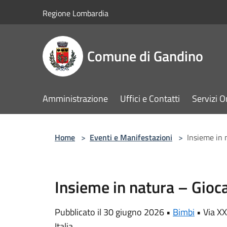
Salta al contenuto principale
Regione Lombardia
Comune di Gandino
Amministrazione
Uffici e Contatti
Servizi O
Home
>
Eventi e Manifestazioni
>
Insieme in 
Insieme in natura – Gioc
Pubblicato il 30 giugno 2026 •
Bimbi
•
Via X
Italia