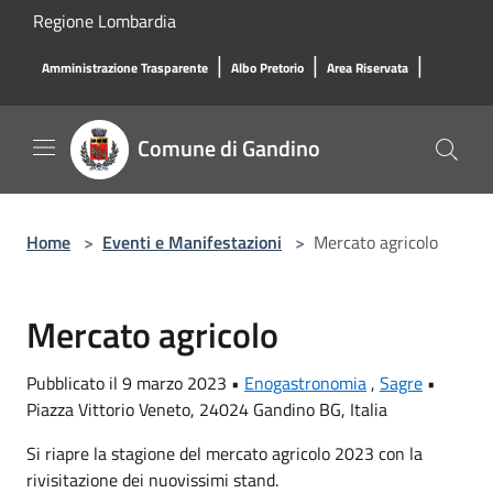
Salta al contenuto principale
Regione Lombardia
|
|
|
Amministrazione Trasparente
Albo Pretorio
Area Riservata
Comune di Gandino
Home
>
Eventi e Manifestazioni
>
Mercato agricolo
Mercato agricolo
Pubblicato il 9 marzo 2023 •
Enogastronomia
,
Sagre
•
Piazza Vittorio Veneto, 24024 Gandino BG, Italia
Si riapre la stagione del mercato agricolo 2023 con la
rivisitazione dei nuovissimi stand.