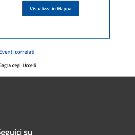
Visualizza in Mappa
Eventi correlati
Sagra degli Uccelli
eguici su