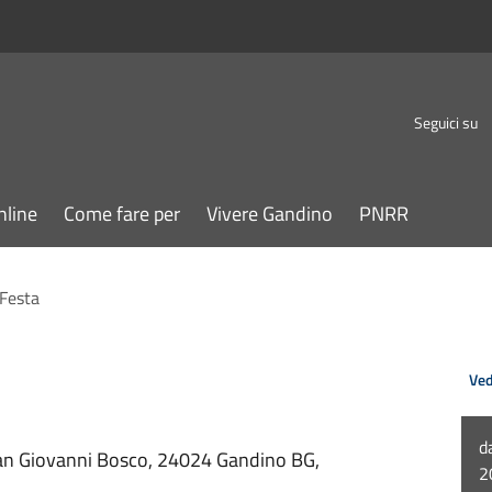
Seguici su
nline
Come fare per
Vivere Gandino
PNRR
 Festa
Ved
d
an Giovanni Bosco, 24024 Gandino BG,
2