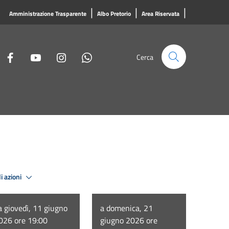
|
|
|
Amministrazione Trasparente
Albo Pretorio
Area Riservata
Cerca
i azioni
a giovedì, 11 giugno
a domenica, 21
026 ore 19:00
giugno 2026 ore