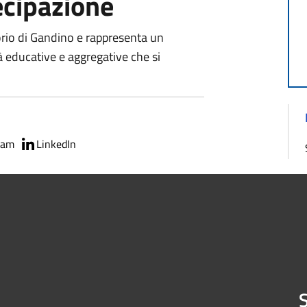
ecipazione
torio di Gandino e rappresenta un
 educative e aggregative che si
ram
LinkedIn
S