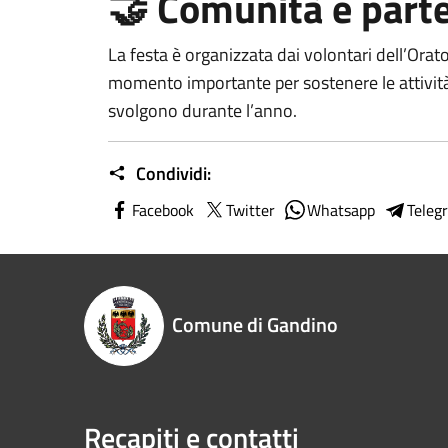
🤝 Comunità e part
La festa è organizzata dai volontari dell’Ora
momento importante per sostenere le attività
svolgono durante l’anno.
Condividi:
Facebook
Twitter
Whatsapp
Teleg
Comune di Gandino
Recapiti e contatti