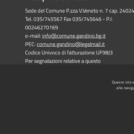
Sede del Comune P.zza V.Veneto n. 7 cap. 2402
Tel. 035/745567 Fax 035/745646 - P.I.
00246270169
e-mail:
info@comune.gandino.bg.it
PEC:
comune.gandino@legalmail.it
Codice Univoco di fatturazione UF98J3
Per segnalazioni relative a questo
sito:
webmaster@comune.gandino.bg.it
Questo sito 
alla navig
RSS
Accessibilità
Privacy
Cookie
Mappa de
Dichiarazione e Feedback accessibilità sito e app