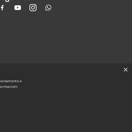
Facebook
Youtube
Instagram
Whatsapp
×
nzionamento e
nformazioni
Municipium
Accesso redazione
i Gandino • Powered by
•