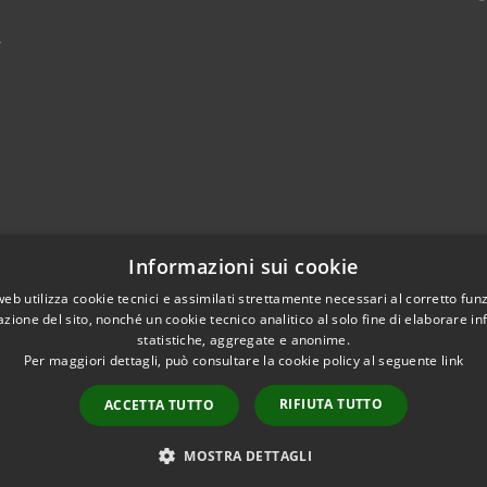
4
Informazioni sui cookie
web utilizza cookie tecnici e assimilati strettamente necessari al corretto fu
azione del sito, nonché un cookie tecnico analitico al solo fine di elaborare i
statistiche, aggregate e anonime.
Per maggiori dettagli, può consultare la cookie policy al seguente
link
RIFIUTA TUTTO
ACCETTA TUTTO
l sito
Copyright © 2026 • Comune d
Credits
MOSTRA DETTAGLI