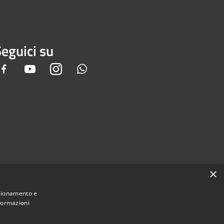
eguici su
Facebook
Youtube
Instagram
Whatsapp
×
nzionamento e
nformazioni