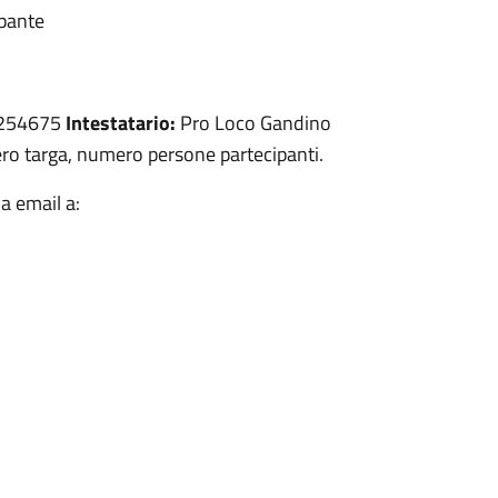
ipante
254675
Intestatario:
Pro Loco Gandino
o targa, numero persone partecipanti.
a email a: