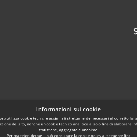
S
4
Informazioni sui cookie
web utilizza cookie tecnici e assimilati strettamente necessari al corretto fu
azione del sito, nonché un cookie tecnico analitico al solo fine di elaborare i
statistiche, aggregate e anonime.
Per maggiori dettagli, può consultare la cookie policy al seguente
link