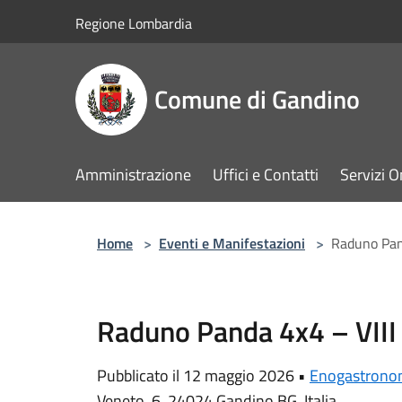
Salta al contenuto principale
Regione Lombardia
Comune di Gandino
Amministrazione
Uffici e Contatti
Servizi O
Home
>
Eventi e Manifestazioni
>
Raduno Pand
Raduno Panda 4x4 – VIII
Pubblicato il 12 maggio 2026 •
Enogastrono
Veneto, 6, 24024 Gandino BG, Italia