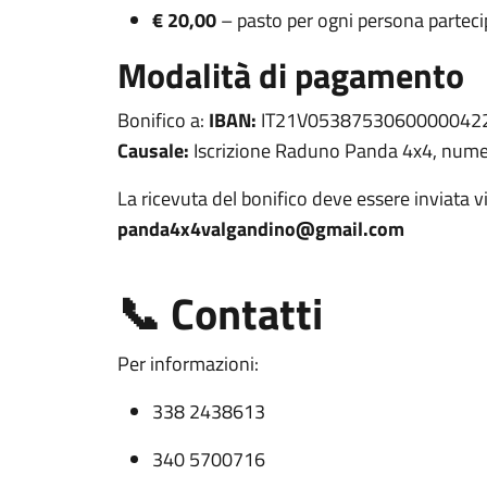
€ 20,00
– pasto per ogni persona partec
Modalità di pagamento
Bonifico a:
IBAN:
IT21V0538753060000042
Causale:
Iscrizione Raduno Panda 4x4, numer
La ricevuta del bonifico deve essere inviata vi
panda4x4valgandino@gmail.com
📞 Contatti
Per informazioni:
338 2438613
340 5700716