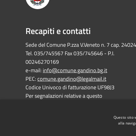
Recapiti e contatti
Sede del Comune P.zza V.Veneto n. 7 cap. 2402
Tel. 035/745567 Fax 035/745646 - P.I.
00246270169
e-mail:
info@comune.gandino.bg.it
PEC:
comune.gandino@legalmail.it
Codice Univoco di fatturazione UF98J3
Per segnalazioni relative a questo
sito:
webmaster@comune.gandino.bg.it
Questo sito 
alla navig