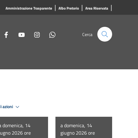
|
|
|
Amministrazione Trasparente
Albo Pretorio
Area Riservata
Cerca
i azioni
a domenica, 14
a domenica, 14
iugno 2026 ore
giugno 2026 ore