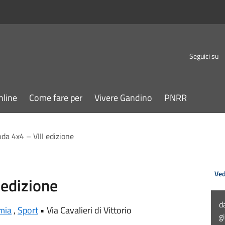
Seguici su
nline
Come fare per
Vivere Gandino
PNRR
a 4x4 – VIII edizione
Ved
 edizione
d
mia
,
Sport
•
Via Cavalieri di Vittorio
g