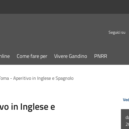
Seguici su
nline
Come fare per
Vivere Gandino
PNRR
oma - Aperitivo in Inglese e Spagnolo
Ved
vo in Inglese e
d
2