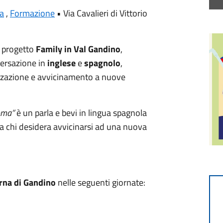
a
,
Formazione
•
Via Cavalieri di Vittorio
l progetto
Family in Val Gandino
,
versazione in
inglese
e
spagnolo
,
zzazione e avvicinamento a nuove
oma”
è un parla e bevi in lingua spagnola
 a chi desidera avvicinarsi ad una nuova
rna di Gandino
nelle seguenti giornate: