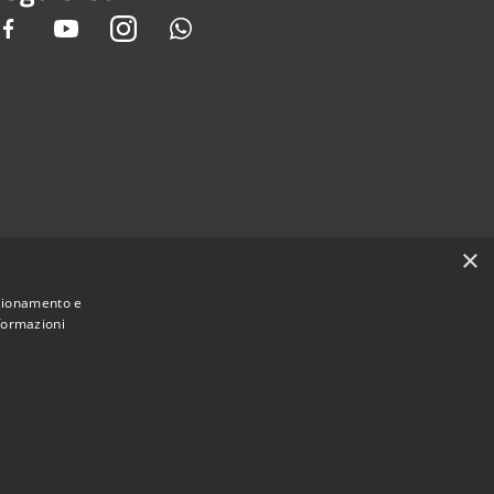
Facebook
Youtube
Instagram
Whatsapp
×
nzionamento e
nformazioni
Municipium
Accesso redazione
i Gandino • Powered by
•