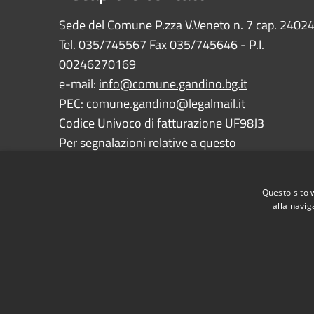
Sede del Comune P.zza V.Veneto n. 7 cap. 2402
Tel. 035/745567 Fax 035/745646 - P.I.
00246270169
e-mail:
info@comune.gandino.bg.it
PEC:
comune.gandino@legalmail.it
Codice Univoco di fatturazione UF98J3
Per segnalazioni relative a questo
sito:
webmaster@comune.gandino.bg.it
Questo sito 
alla navig
RSS
Accessibilità
Privacy
Cookie
Mappa de
Dichiarazione e Feedback accessibilità sito e app