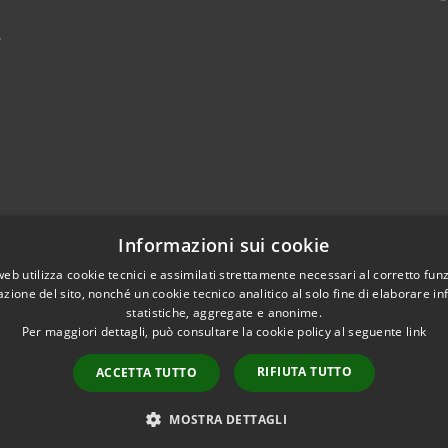
4
Informazioni sui cookie
web utilizza cookie tecnici e assimilati strettamente necessari al corretto fu
azione del sito, nonché un cookie tecnico analitico al solo fine di elaborare i
statistiche, aggregate e anonime.
Per maggiori dettagli, può consultare la cookie policy al seguente
link
RIFIUTA TUTTO
ACCETTA TUTTO
l sito
Copyright © 2026 • Comune d
Credits
MOSTRA DETTAGLI