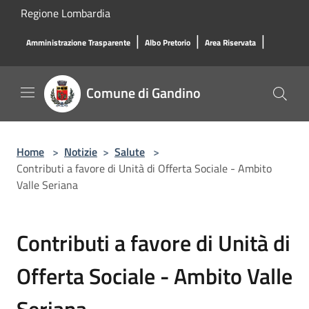
Salta al contenuto principale
Regione Lombardia
|
|
|
Amministrazione Trasparente
Albo Pretorio
Area Riservata
Comune di Gandino
Home
>
Notizie
>
Salute
>
Contributi a favore di Unità di Offerta Sociale - Ambito
Valle Seriana
Contributi a favore di Unità di
Offerta Sociale - Ambito Valle