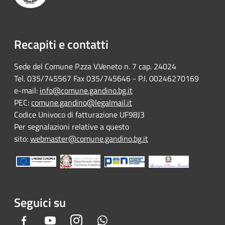
Recapiti e contatti
Sede del Comune P.zza V.Veneto n. 7 cap. 24024
Tel. 035/745567 Fax 035/745646 - P.I. 00246270169
e-mail:
info@comune.gandino.bg.it
PEC:
comune.gandino@legalmail.it
Codice Univoco di fatturazione UF98J3
Per segnalazioni relative a questo
sito:
webmaster@comune.gandino.bg.it
Seguici su
Facebook
Youtube
Instagram
Whatsapp