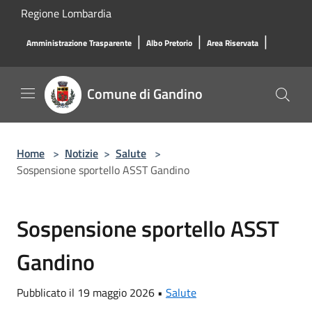
Salta al contenuto principale
Regione Lombardia
|
|
|
Amministrazione Trasparente
Albo Pretorio
Area Riservata
Comune di Gandino
Home
>
Notizie
>
Salute
>
Sospensione sportello ASST Gandino
Sospensione sportello ASST
Gandino
Pubblicato il 19 maggio 2026 •
Salute