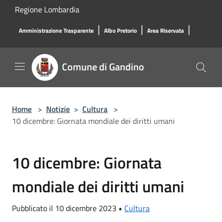
Salta al contenuto principale
Regione Lombardia
|
|
|
Amministrazione Trasparente
Albo Pretorio
Area Riservata
Comune di Gandino
Home
>
Notizie
>
Cultura
>
10 dicembre: Giornata mondiale dei diritti umani
10 dicembre: Giornata
mondiale dei diritti umani
Pubblicato il 10 dicembre 2023 •
Cultura