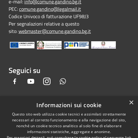
e-mail:
info@comune.gandino.bg.it
PEC:
comune.gandino@legalmail.it
Codice Univoco di fatturazione UF98J3
Per segnalazioni relative a questo
sito:
webmaster@comune.gandino.bg.it
Seguici su
Facebook
Youtube
Instagram
Whatsapp
×
Informazioni sui cookie
RSS
Copyright © 2026 • Comune di
Questo sito web utilizza cookie tecnici e assimilati strettamente
Accessibilità
Gandino • Powered by
necessari al corretto funzionamento e alla navigazione del sito,
Privacy
Municipium
Accesso
•
nonché un cookie tecnico analitico al solo fine di elaborare
informazioni statistiche, aggregate e anonime.
Cookie
redazione
Per maggiori dettagli, può consultare la cookie policy al seguente
link