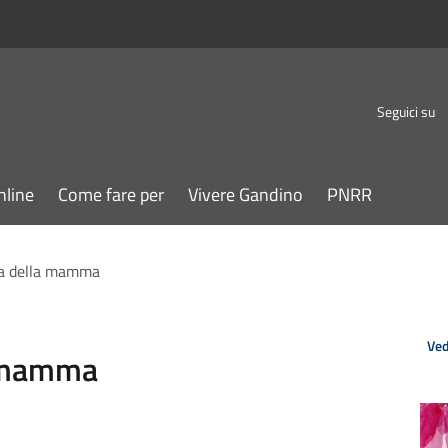
Seguici su
nline
Come fare per
Vivere Gandino
PNRR
ta della mamma
Ved
a mamma