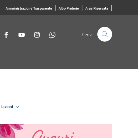
|
|
|
Amministrazione Trasparente
Albo Pretorio
Area Riservata
Cerca
i azioni