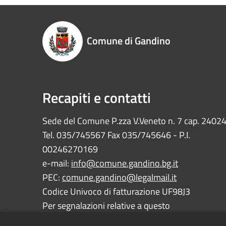
Comune di Gandino
Recapiti e contatti
Sede del Comune P.zza V.Veneto n. 7 cap. 2402
Tel. 035/745567 Fax 035/745646 - P.I.
00246270169
e-mail:
info@comune.gandino.bg.it
PEC:
comune.gandino@legalmail.it
Codice Univoco di fatturazione UF98J3
Per segnalazioni relative a questo
sito:
webmaster@comune.gandino.bg.it