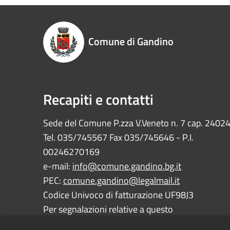
Comune di Gandino
Recapiti e contatti
Sede del Comune P.zza V.Veneto n. 7 cap. 2402
Tel. 035/745567 Fax 035/745646 - P.I.
00246270169
e-mail:
info@comune.gandino.bg.it
PEC:
comune.gandino@legalmail.it
Codice Univoco di fatturazione UF98J3
Per segnalazioni relative a questo
sito:
webmaster@comune.gandino.bg.it