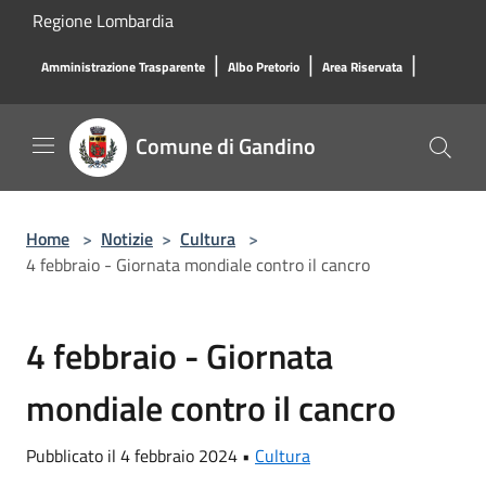
Salta al contenuto principale
Regione Lombardia
|
|
|
Amministrazione Trasparente
Albo Pretorio
Area Riservata
Comune di Gandino
Home
>
Notizie
>
Cultura
>
4 febbraio - Giornata mondiale contro il cancro
4 febbraio - Giornata
mondiale contro il cancro
Pubblicato il 4 febbraio 2024 •
Cultura