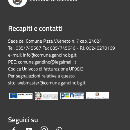
Recapiti e contatti
Sede del Comune P.zza V.Veneto n. 7 cap. 24024
Tel. 035/745567 Fax 035/745646 - P.I. 00246270169
e-mail:
info@comune.gandino.bg.it
PEC:
comune.gandino@legalmail.it
Codice Univoco di fatturazione UF98J3
Per segnalazioni relative a questo
sito:
webmaster@comune.gandino.bg.it
Seguici su
Facebook
Youtube
Instagram
Whatsapp