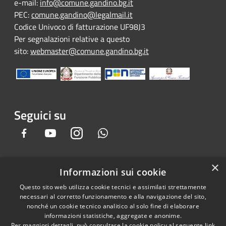
e-mail:
info@comune.gandino.bg.it
PEC:
comune.gandino@legalmail.it
Codice Univoco di fatturazione UF98J3
Per segnalazioni relative a questo
sito:
webmaster@comune.gandino.bg.it
Seguici su
Facebook
Youtube
Instagram
Whatsapp
×
Informazioni sui cookie
RSS
Copyright © 2026 • Comune di
Questo sito web utilizza cookie tecnici e assimilati strettamente
Accessibilità
Gandino • Powered by
necessari al corretto funzionamento e alla navigazione del sito,
Privacy
Municipium
Accesso
•
nonché un cookie tecnico analitico al solo fine di elaborare
informazioni statistiche, aggregate e anonime.
Cookie
redazione
Per maggiori dettagli, può consultare la cookie policy al seguente
link