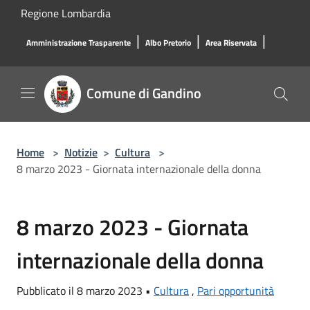
Salta al contenuto principale
Regione Lombardia
|
|
|
Amministrazione Trasparente
Albo Pretorio
Area Riservata
Comune di Gandino
Home
>
Notizie
>
Cultura
>
8 marzo 2023 - Giornata internazionale della donna
8 marzo 2023 - Giornata
internazionale della donna
Pubblicato il 8 marzo 2023 •
Cultura
,
Pari opportunità