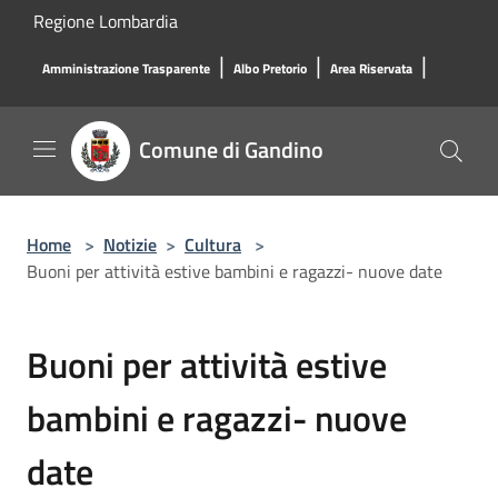
Salta al contenuto principale
Regione Lombardia
|
|
|
Amministrazione Trasparente
Albo Pretorio
Area Riservata
Comune di Gandino
Home
>
Notizie
>
Cultura
>
Buoni per attività estive bambini e ragazzi- nuove date
Buoni per attività estive
bambini e ragazzi- nuove
date