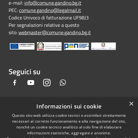
e-mail:
info@comune.gandino.bg.it
PEC:
comune.gandino@legalmail.it
Codice Univoco di fatturazione UF98J3
Per segnalazioni relative a questo
sito:
webmaster@comune.gandino.bg.it
Seguici su
Facebook
Youtube
Instagram
Whatsapp
×
Informazioni sui cookie
RSS
Copyright © 2026 • Comune di
Questo sito web utilizza cookie tecnici e assimilati strettamente
Accessibilità
Gandino • Powered by
necessari al corretto funzionamento e alla navigazione del sito,
Privacy
Municipium
Accesso
•
nonché un cookie tecnico analitico al solo fine di elaborare
informazioni statistiche, aggregate e anonime.
Cookie
redazione