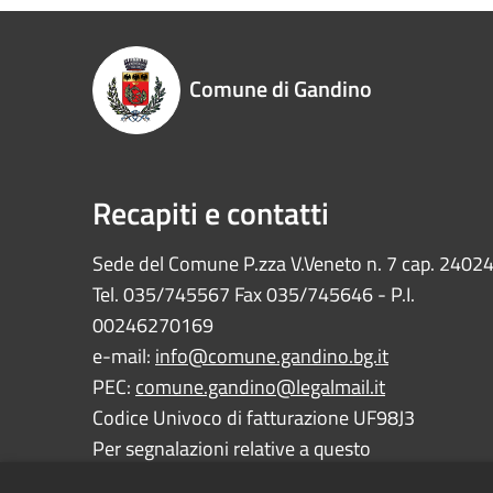
Comune di Gandino
Recapiti e contatti
Sede del Comune P.zza V.Veneto n. 7 cap. 2402
Tel. 035/745567 Fax 035/745646 - P.I.
00246270169
e-mail:
info@comune.gandino.bg.it
PEC:
comune.gandino@legalmail.it
Codice Univoco di fatturazione UF98J3
Per segnalazioni relative a questo
sito:
webmaster@comune.gandino.bg.it