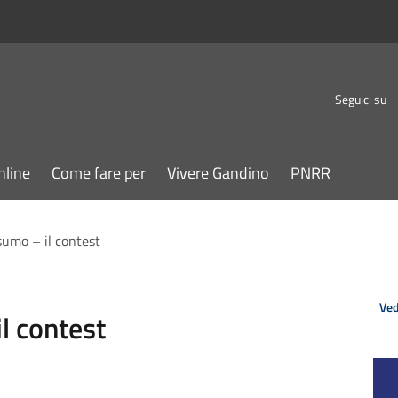
Seguici su
nline
Come fare per
Vivere Gandino
PNRR
sumo – il contest
Ved
l contest