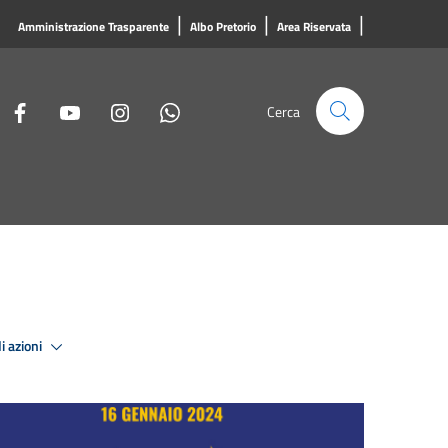
|
|
|
Amministrazione Trasparente
Albo Pretorio
Area Riservata
Cerca
i azioni