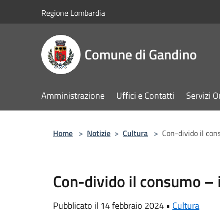
Salta al contenuto principale
Regione Lombardia
Comune di Gandino
Amministrazione
Uffici e Contatti
Servizi O
Home
>
Notizie
>
Cultura
>
Con-divido il con
Con-divido il consumo – i
Pubblicato il 14 febbraio 2024 •
Cultura