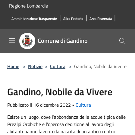
Salta al contenuto principale
Regione Lombardia
|
|
|
Amministrazione Trasparente
Albo Pretorio
Area Riservata
Comune di Gandino
Home
>
Notizie
>
Cultura
>
Gandino, Nobile da Vivere
Gandino, Nobile da Vivere
Pubblicato il 16 dicembre 2022 •
Cultura
Esiste un luogo, dove l’abbondanza delle acque tipica delle
Prealpi Orobiche e l’operosa dedizione al lavoro degli
abitanti hanno favorito la nascita di un antico centro