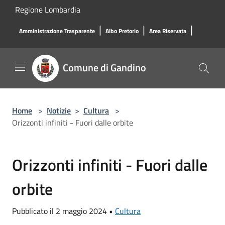
Salta al contenuto principale
Regione Lombardia
|
|
|
Amministrazione Trasparente
Albo Pretorio
Area Riservata
Comune di Gandino
Home
>
Notizie
>
Cultura
>
Orizzonti infiniti - Fuori dalle orbite
Orizzonti infiniti - Fuori dalle
orbite
Pubblicato il 2 maggio 2024 •
Cultura