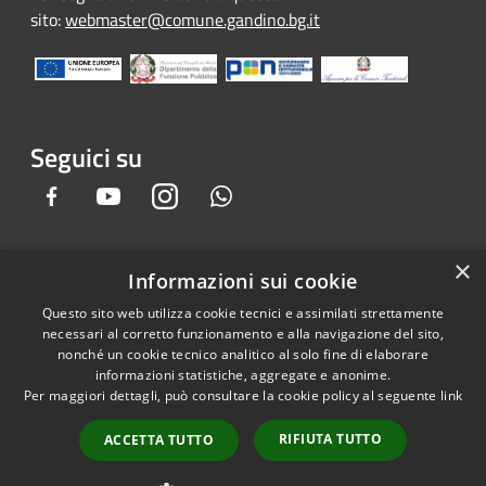
sito:
webmaster@comune.gandino.bg.it
Seguici su
Facebook
Youtube
Instagram
Whatsapp
×
Informazioni sui cookie
RSS
Copyright © 2026 • Comune di
Questo sito web utilizza cookie tecnici e assimilati strettamente
Accessibilità
Gandino • Powered by
necessari al corretto funzionamento e alla navigazione del sito,
Privacy
Municipium
Accesso
•
nonché un cookie tecnico analitico al solo fine di elaborare
informazioni statistiche, aggregate e anonime.
Cookie
redazione
Per maggiori dettagli, può consultare la cookie policy al seguente
link
Mappa del sito
Credits
RIFIUTA TUTTO
ACCETTA TUTTO
Dichiarazione e Feedback