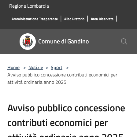
Salta al contenuto principale
Regione Lombardia
|
|
|
Amministrazione Trasparente
Albo Pretorio
Area Riservata
Comune di Gandino
Home
>
Notizie
>
Sport
>
Avviso pubblico concessione contributi economici per
attività ordinaria anno 2025
Avviso pubblico concessione
contributi economici per