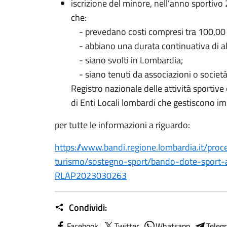
iscrizione del minore, nell’anno sportivo 
che:
- prevedano costi compresi tra 100,00 
- abbiano una durata continuativa di a
- siano svolti in Lombardia;
- siano tenuti da associazioni o società s
Registro nazionale delle attività sportive
di Enti Locali lombardi che gestiscono imp
per tutte le informazioni a riguardo:
https://www.bandi.regione.lombardia.it/pro
turismo/sostegno-sport/bando-dote-sport
RLAP2023030263
Condividi:
Facebook
Twitter
Whatsapp
Teleg