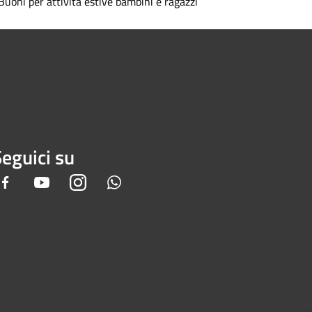
Buoni per attività estive bambini e ragazzi
eguici su
Facebook
Youtube
Instagram
Whatsapp