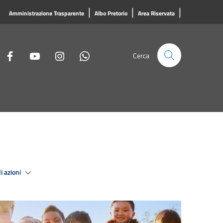
|
|
|
Amministrazione Trasparente
Albo Pretorio
Area Riservata
Cerca
i azioni