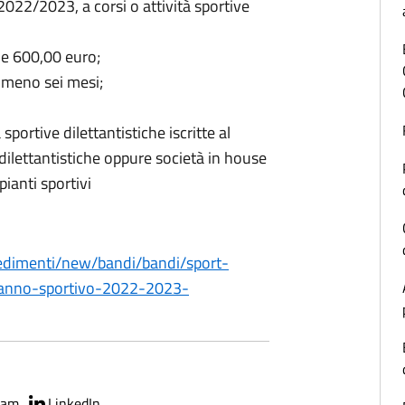
2022/2023, a corsi o attività sportive
e 600,00 euro;
lmeno sei mesi;
portive dilettantistiche iscritte al
 dilettantistiche oppure società in house
ianti sportivi
cedimenti/new/bandi/bandi/sport-
-anno-sportivo-2022-2023-
ram
LinkedIn