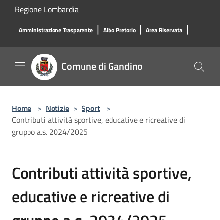
Salta al contenuto principale
Regione Lombardia
|
|
|
Amministrazione Trasparente
Albo Pretorio
Area Riservata
Comune di Gandino
Home
>
Notizie
>
Sport
>
Contributi attività sportive, educative e ricreative di
gruppo a.s. 2024/2025
Contributi attività sportive,
educative e ricreative di