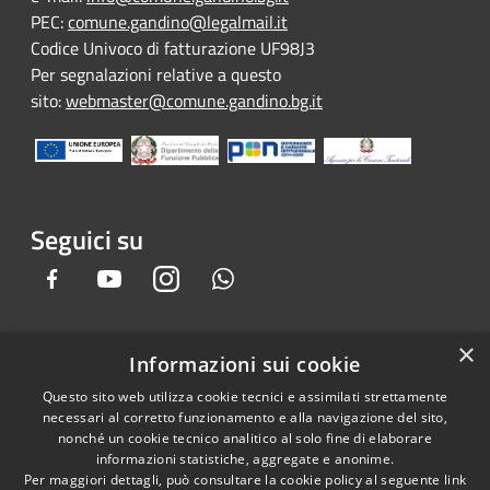
PEC:
comune.gandino@legalmail.it
Codice Univoco di fatturazione UF98J3
Per segnalazioni relative a questo
sito:
webmaster@comune.gandino.bg.it
Seguici su
Facebook
Youtube
Instagram
Whatsapp
×
Informazioni sui cookie
RSS
Copyright © 2026 • Comune di
Questo sito web utilizza cookie tecnici e assimilati strettamente
Accessibilità
Gandino • Powered by
necessari al corretto funzionamento e alla navigazione del sito,
Privacy
Municipium
Accesso
•
nonché un cookie tecnico analitico al solo fine di elaborare
informazioni statistiche, aggregate e anonime.
Cookie
redazione
Per maggiori dettagli, può consultare la cookie policy al seguente
link
Mappa del sito