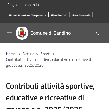
Salta al contenuto principale
Regione Lombardia
|
|
|
Amministrazione Trasparente
Albo Pretorio
Area Riservata
Comune di Gandino
Home
>
Notizie
>
Sport
>
Contributi attività sportive, educative e ricreative di
gruppo a.s. 2025/2026
Contributi attività sportive,
educative e ricreative di