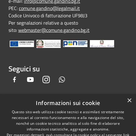
e-mail:
info@comune.gandino.bg.it
PEC:
comune.gandino@legalmail.it
Codice Univoco di fatturazione UF98J3
Per segnalazioni relative a questo
sito:
webmaster@comune.gandino.bg.it
Seguici su
Facebook
Youtube
Instagram
Whatsapp
×
Informazioni sui cookie
RSS
Copyright © 2026 • Comune di
Questo sito web utilizza cookie tecnici e assimilati strettamente
Accessibilità
Gandino • Powered by
necessari al corretto funzionamento e alla navigazione del sito,
Privacy
Municipium
Accesso
•
nonché un cookie tecnico analitico al solo fine di elaborare
informazioni statistiche, aggregate e anonime.
Cookie
redazione
Per maggiori dettagli, può consultare la cookie policy al seguente
link