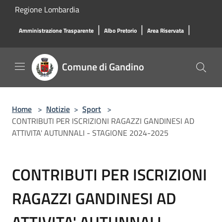
Salta al contenuto principale
Regione Lombardia
|
|
|
Amministrazione Trasparente
Albo Pretorio
Area Riservata
Comune di Gandino
Home
>
Notizie
>
Sport
>
CONTRIBUTI PER ISCRIZIONI RAGAZZI GANDINESI AD
ATTIVITA' AUTUNNALI - STAGIONE 2024-2025
CONTRIBUTI PER ISCRIZIONI
RAGAZZI GANDINESI AD