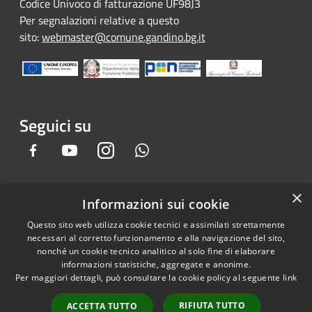
Codice Univoco di fatturazione UF98J3
Per segnalazioni relative a questo
sito:
webmaster@comune.gandino.bg.it
Seguici su
Facebook
Youtube
Instagram
Whatsapp
×
Informazioni sui cookie
RSS
Copyright © 2026 • Comune di
Questo sito web utilizza cookie tecnici e assimilati strettamente
Accessibilità
Gandino • Powered by
necessari al corretto funzionamento e alla navigazione del sito,
Privacy
Municipium
Accesso
•
nonché un cookie tecnico analitico al solo fine di elaborare
informazioni statistiche, aggregate e anonime.
Cookie
redazione
Per maggiori dettagli, può consultare la cookie policy al seguente
link
Mappa del sito
Credits
RIFIUTA TUTTO
ACCETTA TUTTO