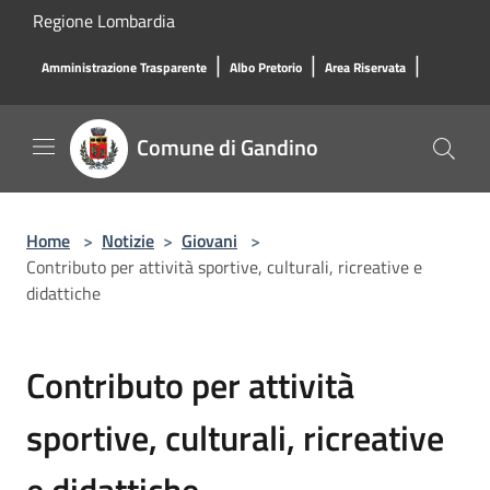
Salta al contenuto principale
Regione Lombardia
|
|
|
Amministrazione Trasparente
Albo Pretorio
Area Riservata
Comune di Gandino
Home
>
Notizie
>
Giovani
>
Contributo per attività sportive, culturali, ricreative e
didattiche
Contributo per attività
sportive, culturali, ricreative