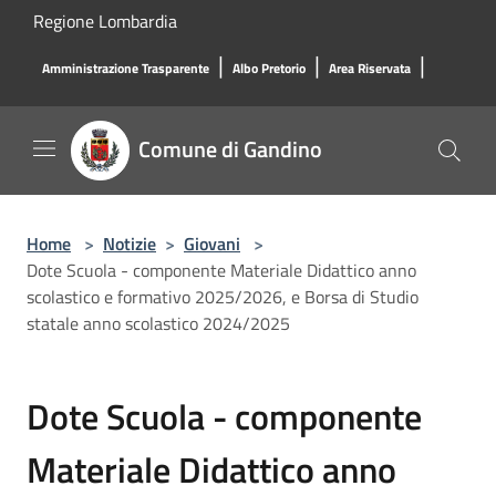
Salta al contenuto principale
Regione Lombardia
|
|
|
Amministrazione Trasparente
Albo Pretorio
Area Riservata
Comune di Gandino
Home
>
Notizie
>
Giovani
>
Dote Scuola - componente Materiale Didattico anno
scolastico e formativo 2025/2026, e Borsa di Studio
statale anno scolastico 2024/2025
Dote Scuola - componente
Materiale Didattico anno