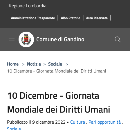
Salta al contenuto principale
Regione Lombardia
|
|
|
Amministrazione Trasparente
Albo Pretorio
Area Riservata
Comune di Gandino
Home
>
Notizie
>
Sociale
>
10 Dicembre - Giornata Mondiale dei Diritti Umani
10 Dicembre - Giornata
Mondiale dei Diritti Umani
Pubblicato il 9 dicembre 2022 •
Cultura
,
Pari opportunità
,
Sociale