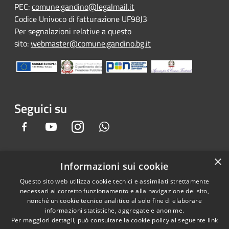
PEC:
comune.gandino@legalmail.it
Codice Univoco di fatturazione UF98J3
Per segnalazioni relative a questo
sito:
webmaster@comune.gandino.bg.it
Seguici su
Facebook
Youtube
Instagram
Whatsapp
×
Informazioni sui cookie
RSS
Copyright © 2026 • Comune di
Questo sito web utilizza cookie tecnici e assimilati strettamente
Accessibilità
Gandino • Powered by
necessari al corretto funzionamento e alla navigazione del sito,
Privacy
Municipium
Accesso
•
nonché un cookie tecnico analitico al solo fine di elaborare
informazioni statistiche, aggregate e anonime.
Cookie
redazione
Per maggiori dettagli, può consultare la cookie policy al seguente
link
Mappa del sito