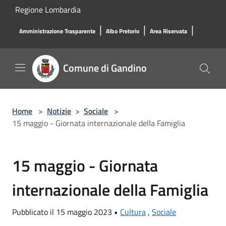
Salta al contenuto principale
Regione Lombardia
|
|
|
Amministrazione Trasparente
Albo Pretorio
Area Riservata
Comune di Gandino
Home
>
Notizie
>
Sociale
>
15 maggio - Giornata internazionale della Famiglia
15 maggio - Giornata
internazionale della Famiglia
Pubblicato il 15 maggio 2023 •
Cultura
,
Sociale