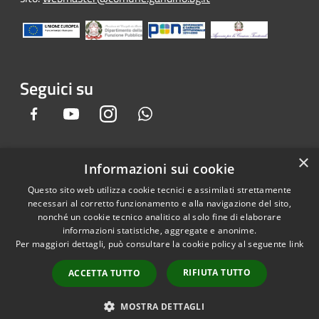
Seguici su
Facebook
Youtube
Instagram
Whatsapp
×
Informazioni sui cookie
RSS
Copyright © 2026 • Comune di
Questo sito web utilizza cookie tecnici e assimilati strettamente
Accessibilità
Gandino • Powered by
necessari al corretto funzionamento e alla navigazione del sito,
Privacy
Municipium
Accesso
•
nonché un cookie tecnico analitico al solo fine di elaborare
informazioni statistiche, aggregate e anonime.
Cookie
redazione
Per maggiori dettagli, può consultare la cookie policy al seguente
link
Mappa del sito
Credits
RIFIUTA TUTTO
ACCETTA TUTTO
Dichiarazione e Feedback
accessibilità sito e app
MOSTRA DETTAGLI