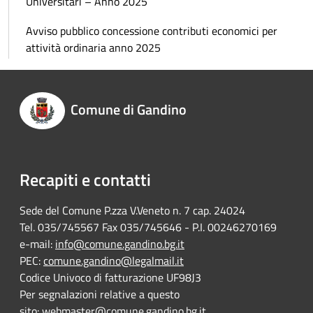
Universitari – Anno 2025
Avviso pubblico concessione contributi economici per
attività ordinaria anno 2025
Comune di Gandino
Recapiti e contatti
Sede del Comune P.zza V.Veneto n. 7 cap. 24024
Tel. 035/745567 Fax 035/745646 - P.I. 00246270169
e-mail:
info@comune.gandino.bg.it
PEC:
comune.gandino@legalmail.it
Codice Univoco di fatturazione UF98J3
Per segnalazioni relative a questo
sito:
webmaster@comune.gandino.bg.it