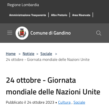
Salta al contenuto principale
Regione Lombardia
|
|
|
Amministrazione Trasparente
Albo Pretorio
Area Riservata
Comune di Gandino
Home
>
Notizie
>
Sociale
>
24 ottobre - Giornata mondiale delle Nazioni Unite
24 ottobre - Giornata
mondiale delle Nazioni Unite
Pubblicato il 24 ottobre 2023 •
Cultura
,
Sociale