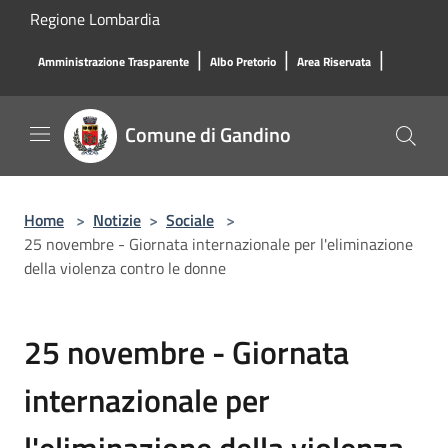
Salta al contenuto principale
Regione Lombardia
|
|
|
Amministrazione Trasparente
Albo Pretorio
Area Riservata
Comune di Gandino
Home
>
Notizie
>
Sociale
>
25 novembre - Giornata internazionale per l'eliminazione
della violenza contro le donne
25 novembre - Giornata
internazionale per