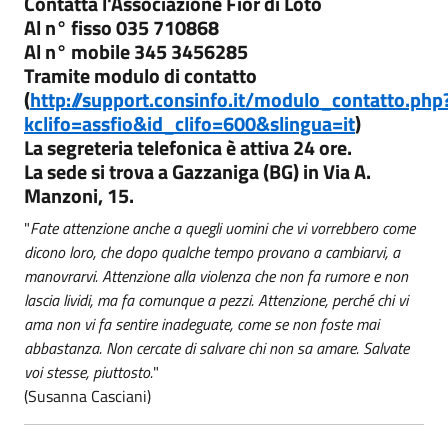
Contatta l'Associazione Fior di Loto
Al n° fisso 035 710868
Al n° mobile 345 3456285
Tramite modulo di contatto
(
http://support.consinfo.it/modulo_contatto.php
kclifo=assfio&id_clifo=600&slingua=it
)
La segreteria telefonica è attiva 24 ore.
La sede si trova a Gazzaniga (BG) in Via A.
Manzoni, 15.
"
Fate attenzione anche a quegli uomini che vi vorrebbero come
dicono loro, che dopo qualche tempo provano a cambiarvi, a
manovrarvi. Attenzione alla violenza che non fa rumore e non
lascia lividi, ma fa comunque a pezzi. Attenzione, perché chi vi
ama non vi fa sentire inadeguate, come se non foste mai
abbastanza. Non cercate di salvare chi non sa amare. Salvate
voi stesse, piuttosto.
"
(Susanna Casciani)