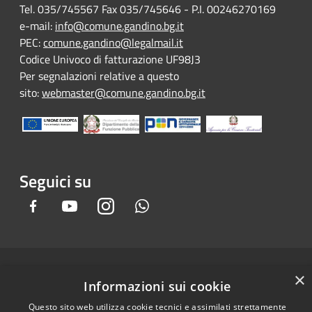
Tel. 035/745567 Fax 035/745646 - P.I. 00246270169
e-mail:
info@comune.gandino.bg.it
PEC:
comune.gandino@legalmail.it
Codice Univoco di fatturazione UF98J3
Per segnalazioni relative a questo
sito:
webmaster@comune.gandino.bg.it
Seguici su
Facebook
Youtube
Instagram
Whatsapp
RSS
Copyright © 2026 • Comune di
×
Informazioni sui cookie
Accessibilità
Gandino • Powered by
Privacy
Municipium
Accesso
•
Questo sito web utilizza cookie tecnici e assimilati strettamente