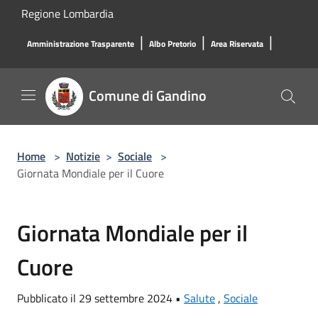
Salta al contenuto principale
Regione Lombardia
|
|
|
Amministrazione Trasparente
Albo Pretorio
Area Riservata
Comune di Gandino
Home
>
Notizie
>
Sociale
>
Giornata Mondiale per il Cuore
Giornata Mondiale per il
Cuore
Pubblicato il 29 settembre 2024 •
Salute
,
Sociale