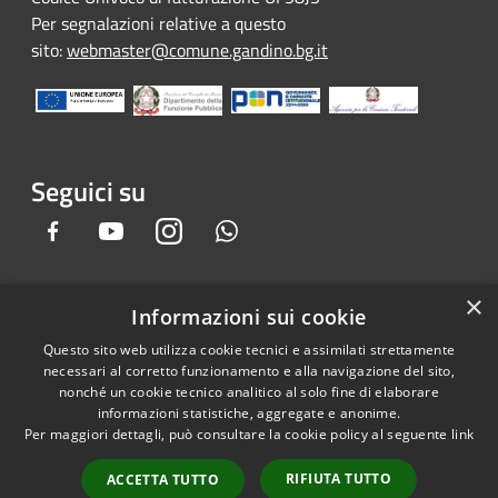
Per segnalazioni relative a questo
sito:
webmaster@comune.gandino.bg.it
Seguici su
Facebook
Youtube
Instagram
Whatsapp
×
Informazioni sui cookie
RSS
Copyright © 2026 • Comune di
Questo sito web utilizza cookie tecnici e assimilati strettamente
Accessibilità
Gandino • Powered by
necessari al corretto funzionamento e alla navigazione del sito,
Privacy
Municipium
Accesso
•
nonché un cookie tecnico analitico al solo fine di elaborare
informazioni statistiche, aggregate e anonime.
Cookie
redazione
Per maggiori dettagli, può consultare la cookie policy al seguente
link
Mappa del sito
Credits
RIFIUTA TUTTO
ACCETTA TUTTO