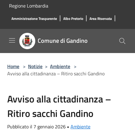
Salta al contenuto principale
Regione Lombardia
|
|
|
Amministrazione Trasparente
Albo Pretorio
Area Riservata
Comune di Gandino
Home
>
Notizie
>
Ambiente
>
Avviso alla cittadinanza – Ritiro sacchi Gandino
Avviso alla cittadinanza –
Ritiro sacchi Gandino
Pubblicato il 7 gennaio 2026 •
Ambiente