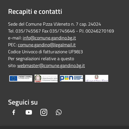
Recapiti e contatti
Sede del Comune P.zza V.Veneto n. 7 cap. 24024
Tel. 035/745567 Fax 035/745646 - P.I. 00246270169
e-mail:
info@comune.gandino.bg.it
PEC:
comune.gandino@legalmail.it
Codice Univoco di fatturazione UF98J3
Per segnalazioni relative a questo
sito:
webmaster@comune.gandino.bg.it
Seguici su
Facebook
Youtube
Instagram
Whatsapp