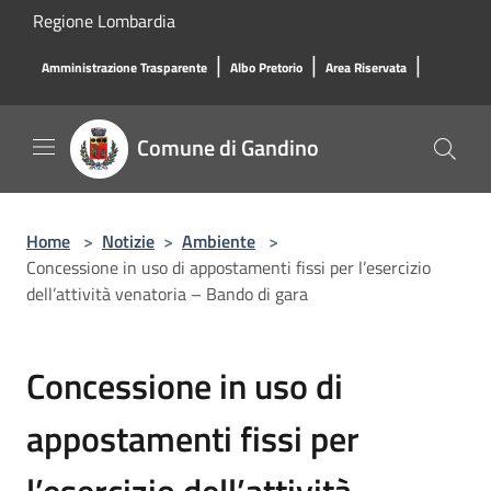
Salta al contenuto principale
Regione Lombardia
|
|
|
Amministrazione Trasparente
Albo Pretorio
Area Riservata
Comune di Gandino
Home
>
Notizie
>
Ambiente
>
Concessione in uso di appostamenti fissi per l’esercizio
dell’attività venatoria – Bando di gara
Concessione in uso di
appostamenti fissi per