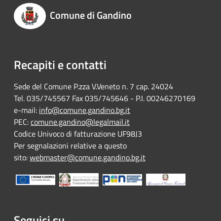
Comune di Gandino
Recapiti e contatti
Sede del Comune P.zza V.Veneto n. 7 cap. 24024
Tel. 035/745567 Fax 035/745646 - P.I. 00246270169
e-mail:
info@comune.gandino.bg.it
PEC:
comune.gandino@legalmail.it
Codice Univoco di fatturazione UF98J3
Per segnalazioni relative a questo
sito:
webmaster@comune.gandino.bg.it
Seguici su