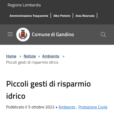
Salta al contenuto principale
Regione Lombardia
|
|
|
Amministrazione Trasparente
Albo Pretorio
Area Riservata
Comune di Gandino
Home
>
Notizie
>
Ambiente
>
Piccoli gesti di risparmio idrico
Piccoli gesti di risparmio
idrico
Pubblicato il 5 ottobre 2022 •
Ambiente
,
Protezione Civile