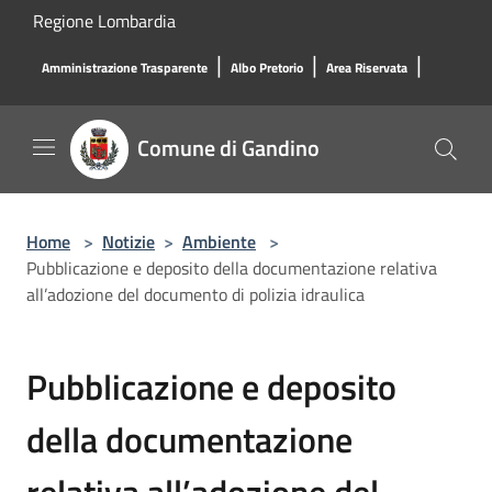
Salta al contenuto principale
Regione Lombardia
|
|
|
Amministrazione Trasparente
Albo Pretorio
Area Riservata
Comune di Gandino
Home
>
Notizie
>
Ambiente
>
Pubblicazione e deposito della documentazione relativa
all’adozione del documento di polizia idraulica
Pubblicazione e deposito
della documentazione