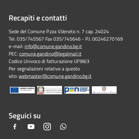
Recapiti e contatti
Sede del Comune P.zza V.Veneto n. 7 cap. 24024
Tel. 035/745567 Fax 035/745646 - P.I. 00246270169
e-mail:
info@comune.gandino.bg.it
PEC:
comune.gandino@legalmail.it
Codice Univoco di fatturazione UF98J3
Per segnalazioni relative a questo
sito:
webmaster@comune.gandino.bg.it
Seguici su
Facebook
Youtube
Instagram
Whatsapp