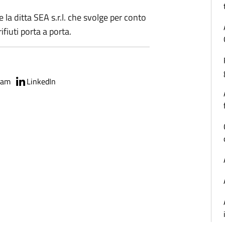
e la ditta SEA s.r.l. che svolge per conto
ifiuti porta a porta.
ram
LinkedIn