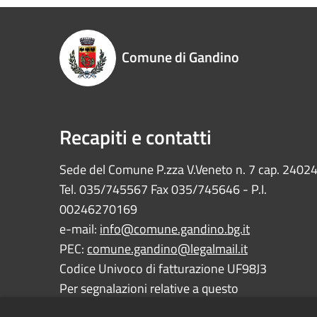
Comune di Gandino
Recapiti e contatti
Sede del Comune P.zza V.Veneto n. 7 cap. 2402
Tel. 035/745567 Fax 035/745646 - P.I.
00246270169
e-mail:
info@comune.gandino.bg.it
PEC:
comune.gandino@legalmail.it
Codice Univoco di fatturazione UF98J3
Per segnalazioni relative a questo
sito:
webmaster@comune.gandino.bg.it