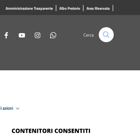
|
|
|
Amministrazione Trasparente
Albo Pretorio
Area Riservata
Cerca
i azioni