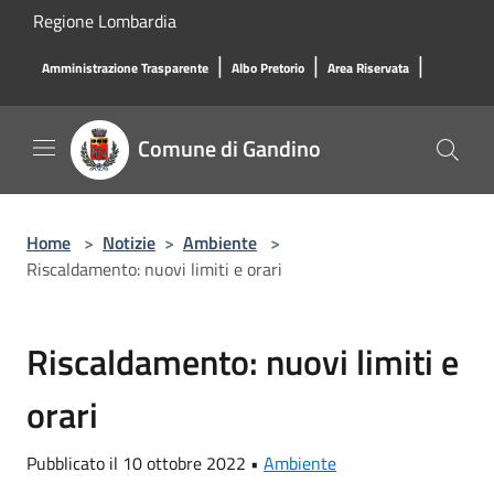
Salta al contenuto principale
Regione Lombardia
|
|
|
Amministrazione Trasparente
Albo Pretorio
Area Riservata
Comune di Gandino
Home
>
Notizie
>
Ambiente
>
Riscaldamento: nuovi limiti e orari
Riscaldamento: nuovi limiti e
orari
Pubblicato il 10 ottobre 2022 •
Ambiente