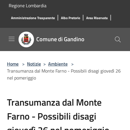
Salta al contenuto principale
Regione Lombardia
|
|
|
Amministrazione Trasparente
Albo Pretorio
Area Riservata
Comune di Gandino
Home
>
Notizie
>
Ambiente
>
Transumanza dal Monte Farno - Possibili disagi giovedì 26
nel pomeriggio
Transumanza dal Monte
Farno - Possibili disagi