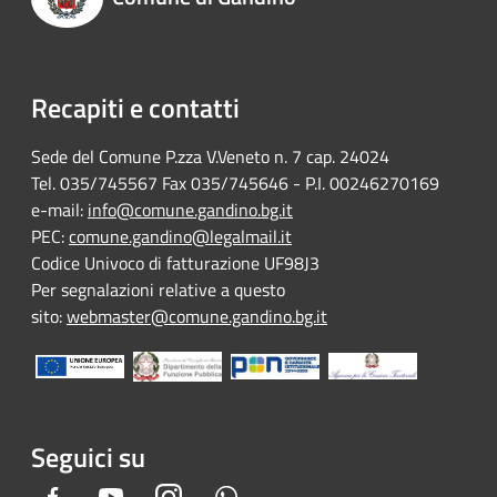
Recapiti e contatti
Sede del Comune P.zza V.Veneto n. 7 cap. 24024
Tel. 035/745567 Fax 035/745646 - P.I. 00246270169
e-mail:
info@comune.gandino.bg.it
PEC:
comune.gandino@legalmail.it
Codice Univoco di fatturazione UF98J3
Per segnalazioni relative a questo
sito:
webmaster@comune.gandino.bg.it
Seguici su
Facebook
Youtube
Instagram
Whatsapp