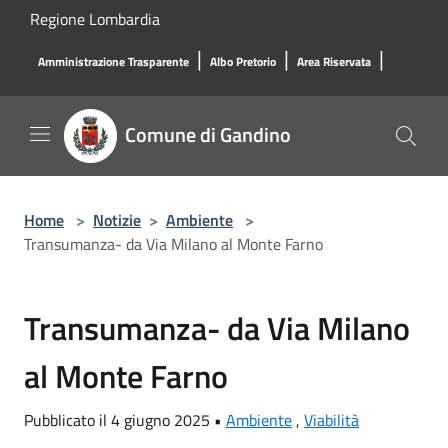
Salta al contenuto principale
Regione Lombardia
|
|
|
Amministrazione Trasparente
Albo Pretorio
Area Riservata
Comune di Gandino
Home
>
Notizie
>
Ambiente
>
Transumanza- da Via Milano al Monte Farno
Transumanza- da Via Milano
al Monte Farno
Pubblicato il 4 giugno 2025 •
Ambiente
,
Viabilità