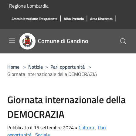
Salta al contenuto principale
Regione Lombardia
|
|
|
Amministrazione Trasparente
Albo Pretorio
Area Riservata
Comune di Gandino
Home
>
Notizie
>
Pari opportunità
>
Giornata internazionale della DEMOCRAZIA
Giornata internazionale della
DEMOCRAZIA
Pubblicato il 15 settembre 2024 •
Cultura
,
Pari
opportunità
,
Sociale