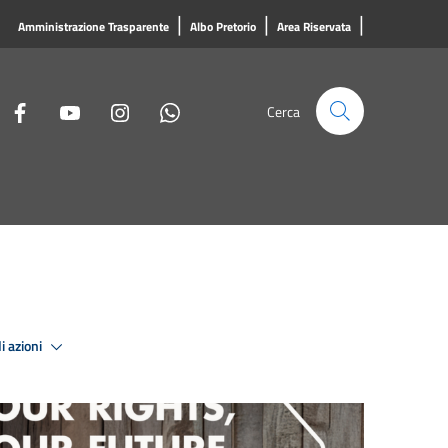
|
|
|
Amministrazione Trasparente
Albo Pretorio
Area Riservata
Cerca
i azioni