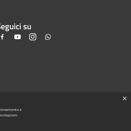
eguici su
Facebook
Youtube
Instagram
Whatsapp
×
nzionamento e
nformazioni