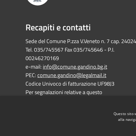
Recapiti e contatti
Sede del Comune P.zza V.Veneto n. 7 cap. 2402
Tel. 035/745567 Fax 035/745646 - P.I.
00246270169
e-mail:
info@comune.gandino.bg.it
PEC:
comune.gandino@legalmail.it
Codice Univoco di fatturazione UF98J3
Per segnalazioni relative a questo
sito:
webmaster@comune.gandino.bg.it
Questo sito 
alla navig