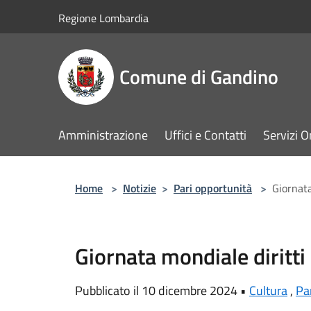
Salta al contenuto principale
Regione Lombardia
Comune di Gandino
Amministrazione
Uffici e Contatti
Servizi O
Home
>
Notizie
>
Pari opportunità
>
Giornat
Giornata mondiale diritt
Pubblicato il 10 dicembre 2024 •
Cultura
,
Pa