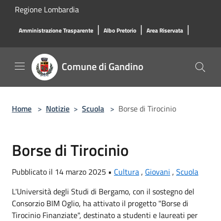
Salta al contenuto principale
Regione Lombardia
|
|
|
Amministrazione Trasparente
Albo Pretorio
Area Riservata
Comune di Gandino
Home
>
Notizie
>
Scuola
>
Borse di Tirocinio
Borse di Tirocinio
Pubblicato il 14 marzo 2025 •
Cultura
,
Giovani
,
Scuola
L'Università degli Studi di Bergamo, con il sostegno del
Consorzio BIM Oglio, ha attivato il progetto "Borse di
Tirocinio Finanziate", destinato a studenti e laureati per