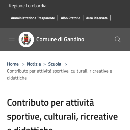
Salta al contenuto principale
Regione Lombardia
|
|
|
Amministrazione Trasparente
Albo Pretorio
Area Riservata
Comune di Gandino
Home
>
Notizie
>
Scuola
>
Contributo per attività sportive, culturali, ricreative e
didattiche
Contributo per attività
sportive, culturali, ricreative