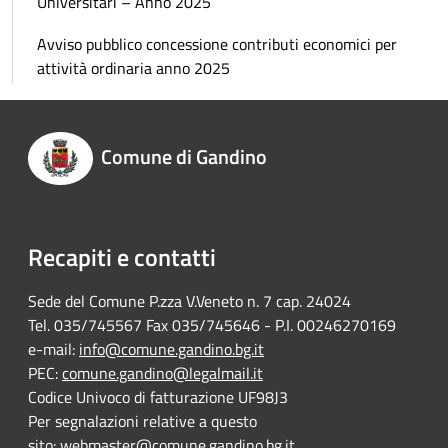
Universitari – Anno 2025
Avviso pubblico concessione contributi economici per
attività ordinaria anno 2025
Comune di Gandino
Recapiti e contatti
Sede del Comune P.zza V.Veneto n. 7 cap. 24024
Tel. 035/745567 Fax 035/745646 - P.I. 00246270169
e-mail:
info@comune.gandino.bg.it
PEC:
comune.gandino@legalmail.it
Codice Univoco di fatturazione UF98J3
Per segnalazioni relative a questo
sito:
webmaster@comune.gandino.bg.it