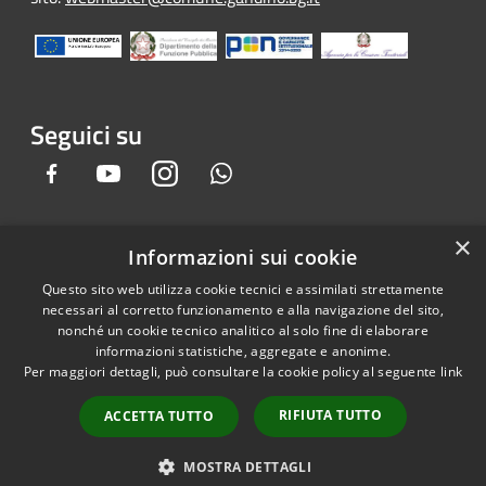
Seguici su
Facebook
Youtube
Instagram
Whatsapp
×
Informazioni sui cookie
RSS
Copyright © 2026 • Comune di
Questo sito web utilizza cookie tecnici e assimilati strettamente
Accessibilità
Gandino • Powered by
necessari al corretto funzionamento e alla navigazione del sito,
Privacy
Municipium
Accesso
•
nonché un cookie tecnico analitico al solo fine di elaborare
informazioni statistiche, aggregate e anonime.
Cookie
redazione
Per maggiori dettagli, può consultare la cookie policy al seguente
link
Mappa del sito
Credits
RIFIUTA TUTTO
ACCETTA TUTTO
Dichiarazione e Feedback
accessibilità sito e app
MOSTRA DETTAGLI